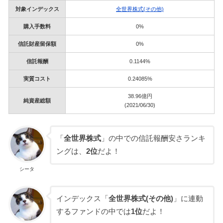
対象インデックス
全世界株式(その他)
購入手数料
0%
信託財産留保額
0%
信託報酬
0.1144%
実質コスト
0.24085%
38.96億円
純資産総額
(2021/06/30)
「
全世界株式
」の中での信託報酬安さランキ
ングは、
2位
だよ！
シータ
インデックス「
全世界株式(その他)
」に連動
するファンドの中では
1位
だよ！