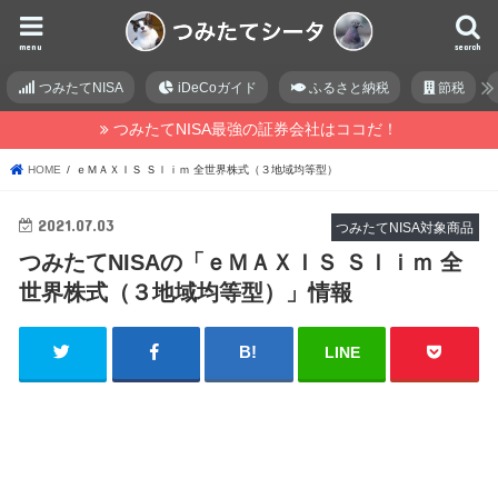
menu
search
つみたてNISA
iDeCoガイド
ふるさと納税
節税
つみたてNISA最強の証券会社はココだ！
HOME
ｅＭＡＸＩＳ Ｓｌｉｍ 全世界株式（３地域均等型）
2021.07.03
つみたてNISA対象商品
つみたてNISAの「ｅＭＡＸＩＳ Ｓｌｉｍ 全
世界株式（３地域均等型）」情報
LINE