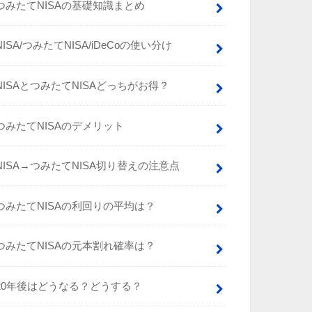
つみたてNISAの基礎知識まとめ
NISA/つみたてNISA/iDeCoの使い分け
NISAとつみたてNISAどっちがお得？
つみたてNISAのデメリット
NISA→つみたてNISA切り替えの注意点
つみたてNISAの利回りの平均は？
つみたてNISAの元本割れ確率は？
20年後はどうなる？どうする？