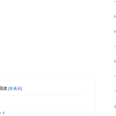
目次
[
非表示
]
ット