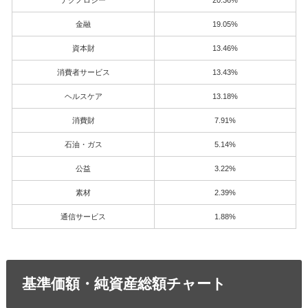
テクノロジー
20.36%
金融
19.05%
資本財
13.46%
消費者サービス
13.43%
ヘルスケア
13.18%
消費財
7.91%
石油・ガス
5.14%
公益
3.22%
素材
2.39%
通信サービス
1.88%
基準価額・純資産総額チャート