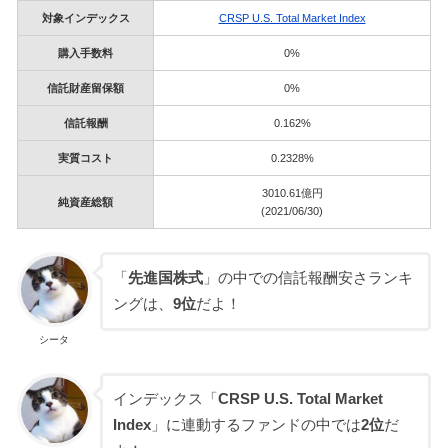
対象インデックス
CRSP U.S. Total Market Index
購入手数料
0%
信託財産留保額
0%
信託報酬
0.162%
実質コスト
0.2328%
3010.61億円
純資産総額
(2021/06/30)
「
先進国株式
」の中での信託報酬安さランキ
ングは、
9位
だよ！
シータ
インデックス「
CRSP U.S. Total Market
Index
」に連動するファンドの中では
2位
だ