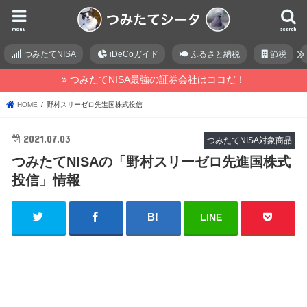
menu
search
つみたてNISA
iDeCoガイド
ふるさと納税
節税
つみたてNISA最強の証券会社はココだ！
HOME
野村スリーゼロ先進国株式投信
2021.07.03
つみたてNISA対象商品
つみたてNISAの「野村スリーゼロ先進国株式
投信」情報
LINE