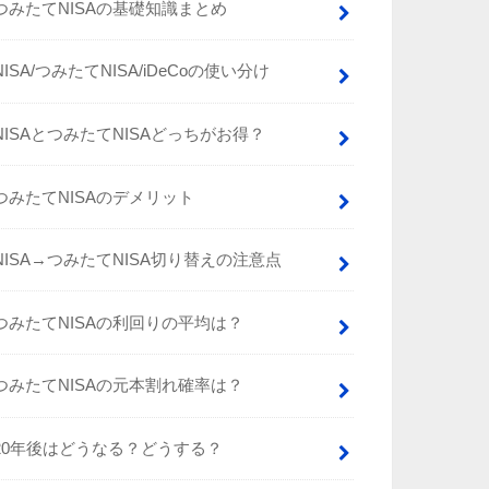
つみたてNISAの基礎知識まとめ
NISA/つみたてNISA/iDeCoの使い分け
NISAとつみたてNISAどっちがお得？
つみたてNISAのデメリット
NISA→つみたてNISA切り替えの注意点
つみたてNISAの利回りの平均は？
つみたてNISAの元本割れ確率は？
20年後はどうなる？どうする？