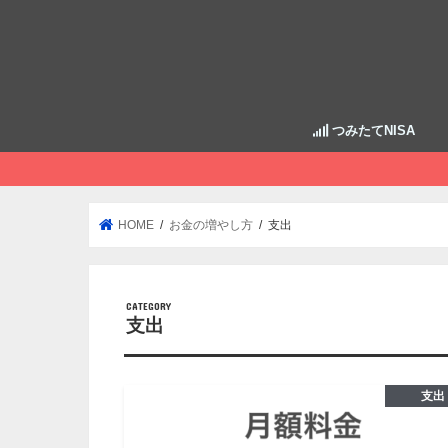
つみたてNISA
HOME
お金の増やし方
支出
支出
支出