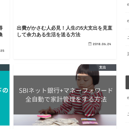
得
出費がかさむ人必見！人生の5大支出を見直
換
して余力ある生活を送る方法
2018.06.24
.25
支出