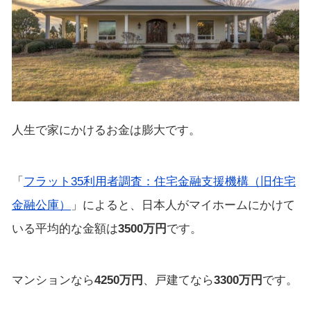
人生で家にかけるお金は膨大です。
「
フラット35利用者調査：住宅金融支援機構（旧住宅
金融公庫）
」によると、日本人がマイホームにかけて
いる平均的な金額は
3500万円
です。
マンションなら
4250万円
、戸建てなら
3300万円
です。