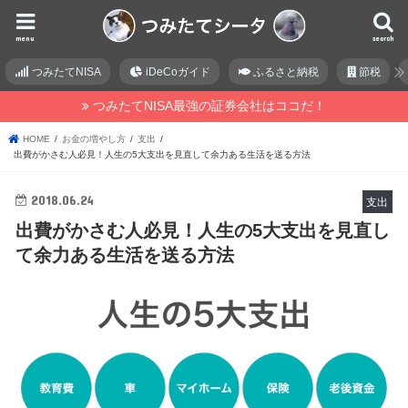
menu
search
つみたてNISA
iDeCoガイド
ふるさと納税
節税
つみたてNISA最強の証券会社はココだ！
HOME
お金の増やし方
支出
出費がかさむ人必見！人生の5大支出を見直して余力ある生活を送る方法
2018.06.24
支出
出費がかさむ人必見！人生の5大支出を見直し
て余力ある生活を送る方法