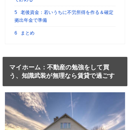
5
老後資金：若いうちに不労所得を作る＆確定
拠出年金で準備
6
まとめ
マイホーム：不動産の勉強をして買
う、知識武装が無理なら賃貸で過ごす