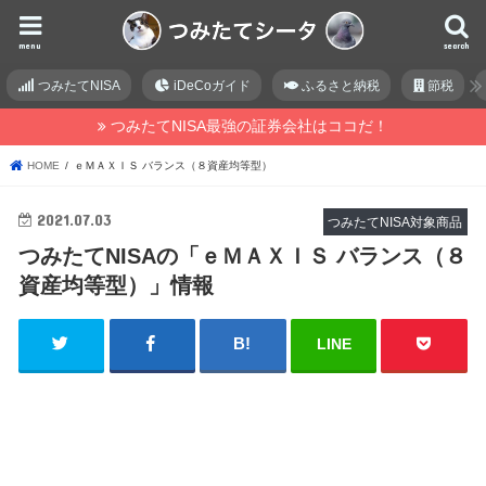
menu
search
つみたてNISA
iDeCoガイド
ふるさと納税
節税
つみたてNISA最強の証券会社はココだ！
HOME
ｅＭＡＸＩＳ バランス（８資産均等型）
2021.07.03
つみたてNISA対象商品
つみたてNISAの「ｅＭＡＸＩＳ バランス（８
資産均等型）」情報
LINE