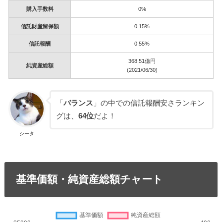
購入手数料
0%
信託財産留保額
0.15%
信託報酬
0.55%
368.51億円
純資産総額
(2021/06/30)
「
バランス
」の中での信託報酬安さランキン
グは、
64位
だよ！
シータ
基準価額・純資産総額チャート