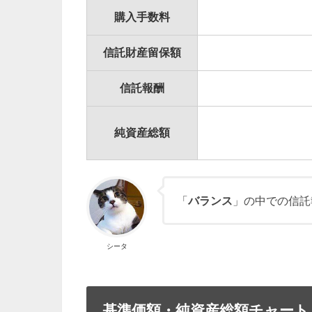
購入手数料
信託財産留保額
信託報酬
純資産総額
「
バランス
」の中での信託
シータ
基準価額・純資産総額チャート