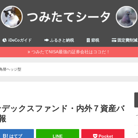
iDeCoガイド
ふるさと納税
節税
固定費削減
つみたてNISA最強の証券会社はココだ！
為替ヘッジ型
インデックスファンド・内外７資産バ
報
はてブ
LINE
Pocket