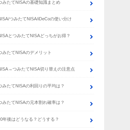
つみたてNISAの基礎知識まとめ
NISA/つみたてNISA/iDeCoの使い分け
NISAとつみたてNISAどっちがお得？
つみたてNISAのデメリット
NISA→つみたてNISA切り替えの注意点
つみたてNISAの利回りの平均は？
つみたてNISAの元本割れ確率は？
20年後はどうなる？どうする？