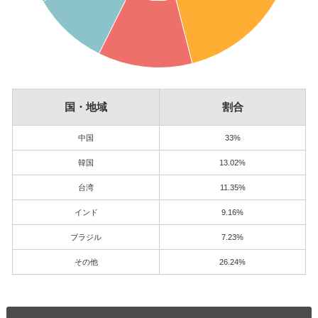
国・地域
割合
中国
33%
韓国
13.02%
台湾
11.35%
インド
9.16%
ブラジル
7.23%
その他
26.24%