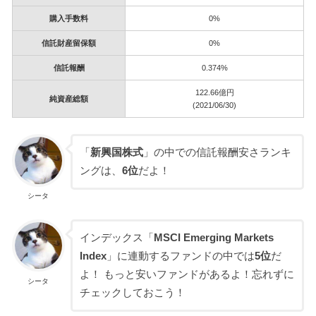
購入手数料
0%
信託財産留保額
0%
信託報酬
0.374%
122.66億円
純資産総額
(2021/06/30)
「
新興国株式
」の中での信託報酬安さランキ
ングは、
6位
だよ！
シータ
インデックス「
MSCI Emerging Markets
Index
」に連動するファンドの中では
5位
だ
よ！ もっと安いファンドがあるよ！忘れずに
シータ
チェックしておこう！