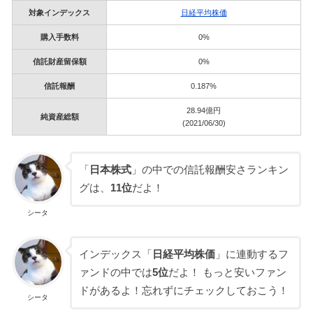
対象インデックス
日経平均株価
購入手数料
0%
信託財産留保額
0%
信託報酬
0.187%
28.94億円
純資産総額
(2021/06/30)
「
日本株式
」の中での信託報酬安さランキン
グは、
11位
だよ！
シータ
インデックス「
日経平均株価
」に連動するフ
ァンドの中では
5位
だよ！ もっと安いファン
ドがあるよ！忘れずにチェックしておこう！
シータ