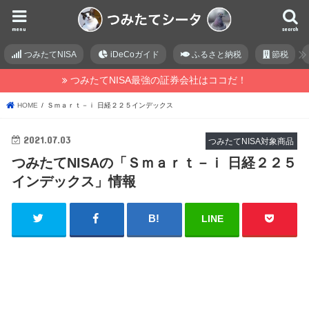
menu
search
つみたてNISA
iDeCoガイド
ふるさと納税
節税
つみたてNISA最強の証券会社はココだ！
HOME
Ｓｍａｒｔ－ｉ 日経２２５インデックス
2021.07.03
つみたてNISA対象商品
つみたてNISAの「Ｓｍａｒｔ－ｉ 日経２２５
インデックス」情報
LINE