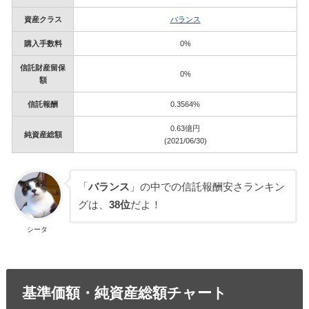
資産クラス
バランス
購入手数料
0%
信託財産留保
0%
額
信託報酬
0.3564%
0.63億円
純資産総額
(2021/06/30)
「
バランス
」の中での信託報酬安さランキン
グは、
38位
だよ！
シータ
基準価額・純資産総額チャート