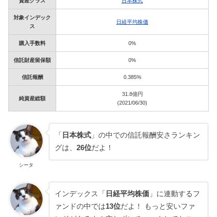
資産クラス
日本株式
対象インデック
日経平均株価
ス
購入手数料
0%
信託財産留保額
0%
信託報酬
0.385%
31.8億円
純資産総額
(2021/06/30)
「
日本株式
」の中での信託報酬安さランキン
グは、
26位
だよ！
シータ
インデックス「
日経平均株価
」に連動するフ
ァンドの中では
13位
だよ！ もっと安いファ