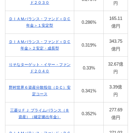
ド２０３０
円
165.11
ＤＩＡＭバランス・ファンド＜ＤＣ
0.286%
年金＞１安定型
億円
343.75
ＤＩＡＭバランス・ファンド＜ＤＣ
0.319%
年金＞２安定・成長型
億円
32.67億
りそなターゲット・イヤー・ファン
0.33%
ド２０４０
円
3.39億
野村世界６資産分散投信（ＤＣ）安
0.341%
定コース
円
277.69
三菱ＵＦＪ プライムバランス（８
0.352%
資産）（確定拠出年金）
億円
271.02