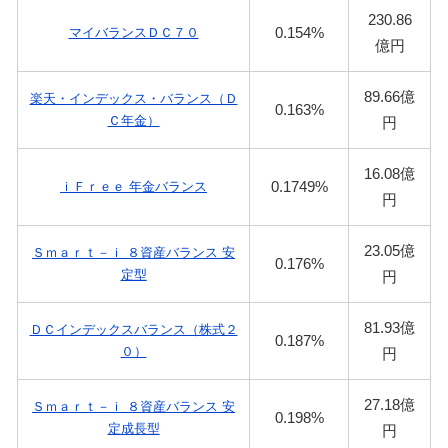
230.86
0.154%
マイバランスＤＣ７０
億円
89.66億
楽天・インデックス・バランス（Ｄ
0.163%
Ｃ年金）
円
16.08億
0.1749%
ｉＦｒｅｅ 年金バランス
円
23.05億
Ｓｍａｒｔ－ｉ ８資産バランス 安
0.176%
定型
円
81.93億
ＤＣインデックスバランス（株式２
0.187%
０）
円
27.18億
Ｓｍａｒｔ－ｉ ８資産バランス 安
0.198%
定成長型
円