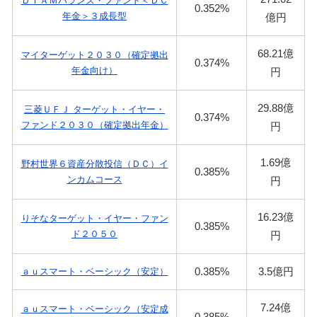
ＤＩＡＭバランス・ファンド＜ＤＣ
0.352%
年金＞３成長型
億円
68.21億
マイターゲット２０３０（確定拠出
0.374%
年金向け）
円
29.88億
三菱ＵＦＪ ターゲット・イヤー・
0.374%
ファンド２０３０（確定拠出年金）
円
1.69億
野村世界６資産分散投信（ＤＣ）イ
0.385%
ンカムコース
円
16.23億
りそなターゲット・イヤー・ファン
0.385%
ド２０５０
円
0.385%
3.5億円
ａｕスマート・ベーシック（安定）
7.24億
ａｕスマート・ベーシック（安定成
0.385%