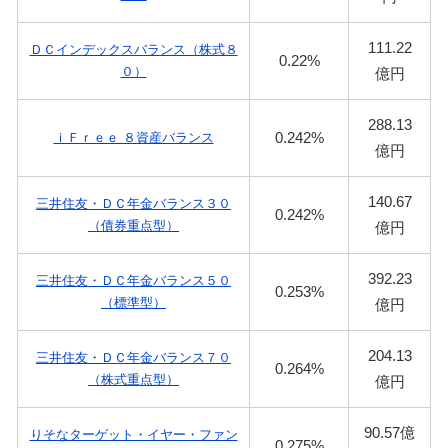
111.22
ＤＣインデックスバランス（株式８
0.22%
０）
億円
288.13
0.242%
ｉＦｒｅｅ ８資産バランス
億円
140.67
三井住友・ＤＣ年金バランス３０
0.242%
（債券重点型）
億円
392.23
三井住友・ＤＣ年金バランス５０
0.253%
（標準型）
億円
204.13
三井住友・ＤＣ年金バランス７０
0.264%
（株式重点型）
億円
90.57億
りそなターゲット・イヤー・ファン
0.275%