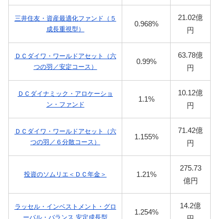
21.02億
三井住友・資産最適化ファンド（５
0.968%
成長重視型）
円
63.78億
ＤＣダイワ・ワールドアセット（六
0.99%
つの羽／安定コース）
円
10.12億
ＤＣダイナミック・アロケーショ
1.1%
ン・ファンド
円
71.42億
ＤＣダイワ・ワールドアセット（六
1.155%
つの羽／６分散コース）
円
275.73
1.21%
投資のソムリエ＜ＤＣ年金＞
億円
14.2億
ラッセル・インベストメント・グロ
1.254%
ーバル・バランス 安定成長型
円