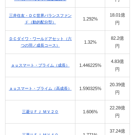
18.01億
三井住友・ＤＣ世界バランスファン
1.292%
ド（動的配分型）
円
82.2億
ＤＣダイワ・ワールドアセット（六
1.32%
つの羽／成長コース）
円
4.83億
1.446225%
ａｕスマート・プライム（成長）
円
20.39億
1.590325%
ａｕスマート・プライム（高成長）
円
22.28億
1.606%
三菱ＵＦＪ ＭＶ２０
円
37.24億
1.771%
三菱ＵＦＪ ＭＶ４０