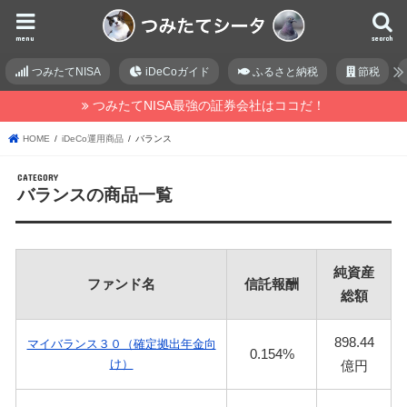
menu
search
つみたてNISA
iDeCoガイド
ふるさと納税
節税
つみたてNISA最強の証券会社はココだ！
HOME
iDeCo運用商品
バランス
バランスの商品一覧
純資産
ファンド名
信託報酬
総額
898.44
マイバランス３０（確定拠出年金向
0.154%
け）
億円