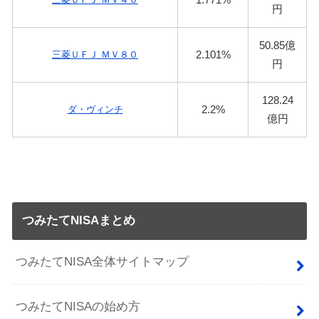
円
50.85億
2.101%
三菱ＵＦＪ ＭＶ８０
円
128.24
2.2%
ダ・ヴィンチ
億円
つみたてNISAまとめ
つみたてNISA全体サイトマップ
つみたてNISAの始め方