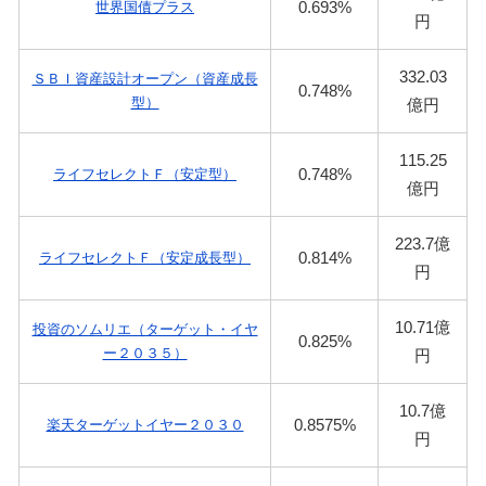
0.693%
世界国債プラス
円
332.03
ＳＢＩ資産設計オープン（資産成長
0.748%
型）
億円
115.25
0.748%
ライフセレクトＦ（安定型）
億円
223.7億
0.814%
ライフセレクトＦ（安定成長型）
円
10.71億
投資のソムリエ（ターゲット・イヤ
0.825%
ー２０３５）
円
10.7億
0.8575%
楽天ターゲットイヤー２０３０
円