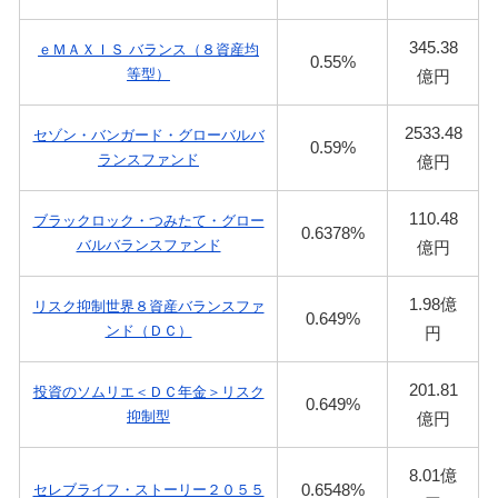
345.38
ｅＭＡＸＩＳ バランス（８資産均
0.55%
等型）
億円
2533.48
セゾン・バンガード・グローバルバ
0.59%
ランスファンド
億円
110.48
ブラックロック・つみたて・グロー
0.6378%
バルバランスファンド
億円
1.98億
リスク抑制世界８資産バランスファ
0.649%
ンド（ＤＣ）
円
201.81
投資のソムリエ＜ＤＣ年金＞リスク
0.649%
抑制型
億円
8.01億
0.6548%
セレブライフ・ストーリー２０５５