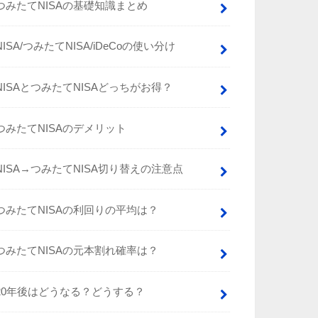
つみたてNISAの基礎知識まとめ
NISA/つみたてNISA/iDeCoの使い分け
NISAとつみたてNISAどっちがお得？
つみたてNISAのデメリット
NISA→つみたてNISA切り替えの注意点
つみたてNISAの利回りの平均は？
つみたてNISAの元本割れ確率は？
20年後はどうなる？どうする？