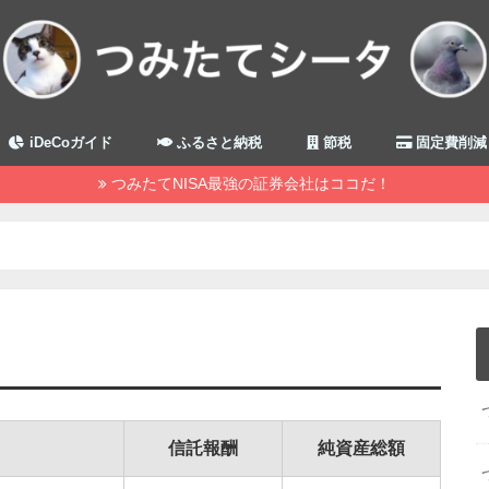
iDeCoガイド
ふるさと納税
節税
固定費削減
つみたてNISA最強の証券会社はココだ！
信託報酬
純資産総額