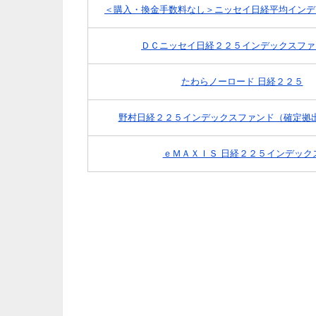
＜購入・換金手数料なし＞ニッセイ日経平均インデ
ＤＣニッセイ日経２２５インデックスファ
たわらノーロード 日経２２５
野村日経２２５インデックスファンド（確定拠
ｅＭＡＸＩＳ 日経２２５インデック