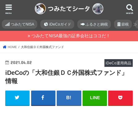
menu
search
つみたてNISA
iDeCoガイド
ふるさと納税
節税
つみたてNISA最強の証券会社はココだ！
HOME
大和住銀ＤＣ外国株式ファンド
2021.04.02
iDeCo運用商品
iDeCoの「大和住銀ＤＣ外国株式ファンド」
情報
LINE