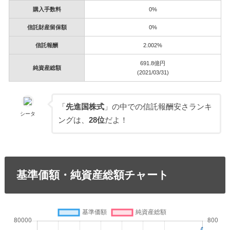
購入手数料
0%
信託財産留保額
0%
信託報酬
2.002%
691.8億円
純資産総額
(2021/03/31)
「
先進国株式
」の中での信託報酬安さランキ
シータ
ングは、
28位
だよ！
基準価額・純資産総額チャート