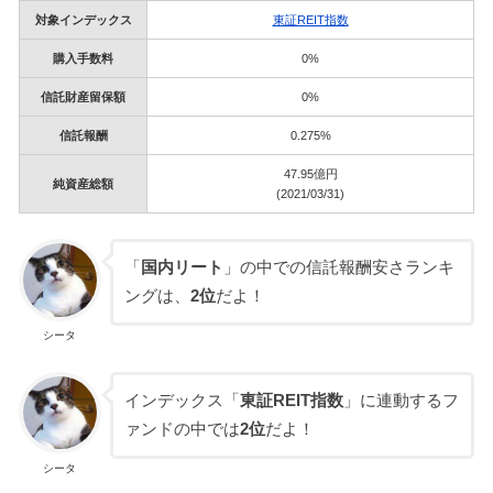
対象インデックス
東証REIT指数
購入手数料
0%
信託財産留保額
0%
信託報酬
0.275%
47.95億円
純資産総額
(2021/03/31)
「
国内リート
」の中での信託報酬安さランキ
ングは、
2位
だよ！
シータ
インデックス「
東証REIT指数
」に連動するフ
ァンドの中では
2位
だよ！
シータ