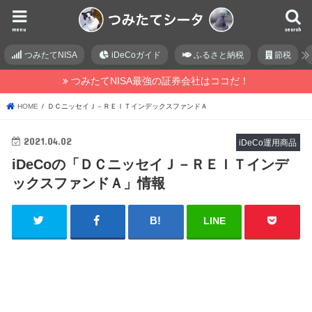
menu
search
つみたてNISA
iDeCoガイド
ふるさと納税
節税
つみたてNISA最強の証券会社はココだ！
HOME
ＤＣニッセイＪ－ＲＥＩＴインデックスファンドＡ
2021.04.02
iDeCo運用商品
iDeCoの「ＤＣニッセイＪ－ＲＥＩＴインデ
ックスファンドＡ」情報
LINE