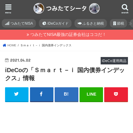
menu
search
つみたてNISA
iDeCoガイド
ふるさと納税
節税
つみたてNISA最強の証券会社はココだ！
HOME
Ｓｍａｒｔ－ｉ 国内債券インデックス
2021.04.02
iDeCo運用商品
iDeCoの「Ｓｍａｒｔ－ｉ 国内債券インデッ
クス」情報
LINE