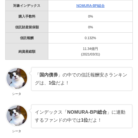
対象インデックス
NOMURA-BPI総合
購入手数料
0%
信託財産留保額
0%
信託報酬
0.132%
11.34億円
純資産総額
(2021/03/31)
「
国内債券
」の中での信託報酬安さランキン
グは、
1位
だよ！
シータ
インデックス「
NOMURA-BPI総合
」に連動
するファンドの中では
1位
だよ！
シータ