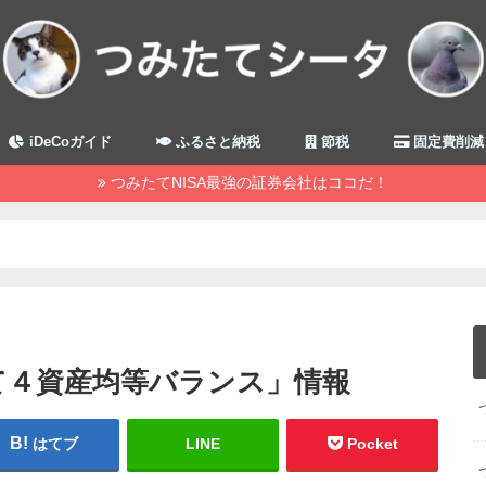
iDeCoガイド
ふるさと納税
節税
固定費削減
つみたてNISA最強の証券会社はココだ！
て４資産均等バランス」情報
はてブ
LINE
Pocket