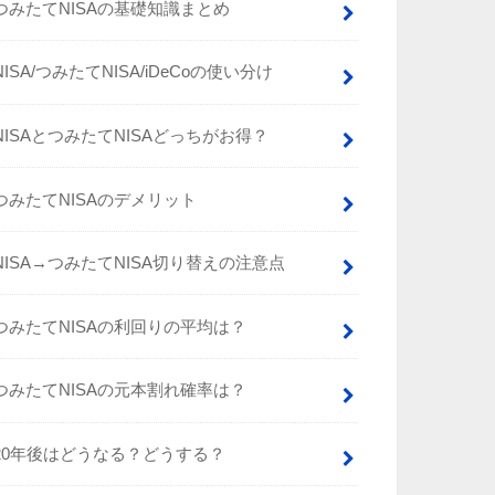
つみたてNISAの基礎知識まとめ
NISA/つみたてNISA/iDeCoの使い分け
NISAとつみたてNISAどっちがお得？
つみたてNISAのデメリット
NISA→つみたてNISA切り替えの注意点
つみたてNISAの利回りの平均は？
つみたてNISAの元本割れ確率は？
20年後はどうなる？どうする？