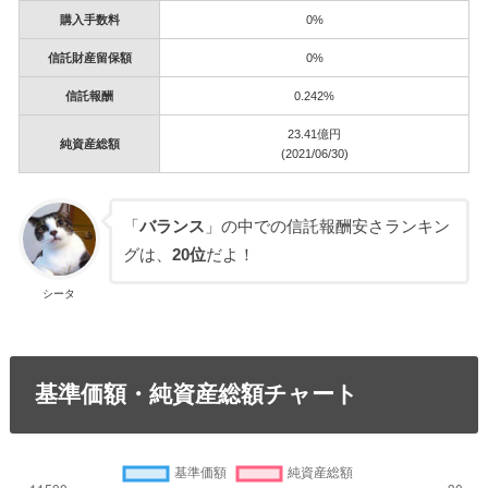
購入手数料
0%
信託財産留保額
0%
信託報酬
0.242%
23.41億円
純資産総額
(2021/06/30)
「
バランス
」の中での信託報酬安さランキン
グは、
20位
だよ！
シータ
基準価額・純資産総額チャート