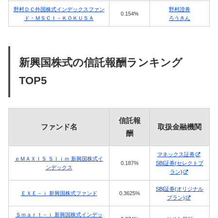
野村ＤＣ外国株式インデックスファン
野村證券
0.154%
ド・ＭＳＣＩ－ＫＯＫＵＳＡ
ろうきん
新興国株式の信託報酬ランキング
TOP5
信託報
ファンド名
取扱金融機関
酬
マネックス証券
ｅＭＡＸＩＳ Ｓｌｉｍ 新興国株式イ
0.187%
SBI証券(セレクトプ
ンデックス
ラン)
SBI証券(オリジナル
ＥＸＥ－ｉ 新興国株式ファンド
0.3625%
プラン)
Ｓｍａｒｔ－ｉ 新興国株式インデッ