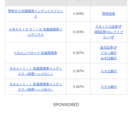
野村ＤＣ外国債券インデックスファン
0.154%
野村證券
ド
マネックス証券
ｅＭＡＸＩＳ Ｓｌｉｍ 先進国債券イ
0.154%
SBI証券(セレクトプ
ンデックス
ラン)
楽天証券
たわらノーロード 先進国債券
0.187%
イオン銀行
みずほ銀行
Ｓｍａｒｔ－ｉ 先進国債券インデッ
0.187%
りそな銀行
クス（為替ヘッジなし）
Ｓｍａｒｔ－ｉ 先進国債券インデッ
0.187%
りそな銀行
クス（為替ヘッジあり）
SPONSORED