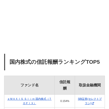
国内株式の信託報酬ランキングTOP5
信託報
ファンド名
取扱金融機関
酬
ｅＭＡＸＩＳ Ｓｌｉｍ 国内株式（Ｔ
SBI証券(セレクトプ
0.154%
ＯＰＩＸ）
ラン)