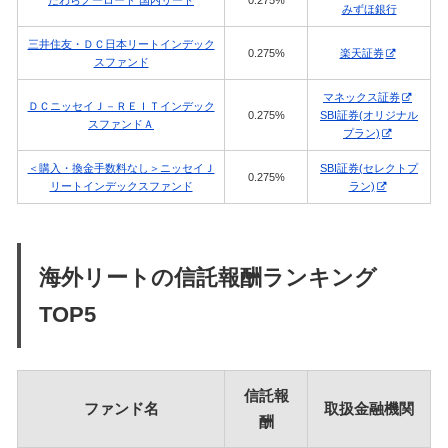
みずほ銀行
三井住友・ＤＣ日本リートインデック
0.275%
楽天証券
スファンド
マネックス証券
ＤＣニッセイＪ－ＲＥＩＴインデック
0.275%
SBI証券(オリジナル
スファンドＡ
プラン)
＜購入・換金手数料なし＞ニッセイＪ
SBI証券(セレクトプ
0.275%
リートインデックスファンド
ラン)
海外リートの信託報酬ランキング
TOP5
信託報
ファンド名
取扱金融機関
酬