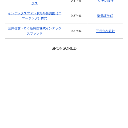
0.374%
りそな銀行
クス
インデックスファンド海外新興国（エ
0.374%
楽天証券
マージング）株式
三井住友・ＤＣ新興国株式インデック
0.374%
三井住友銀行
スファンド
SPONSORED