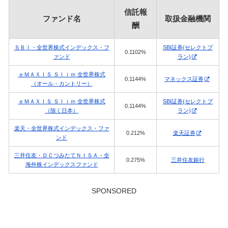
信託報
ファンド名
取扱金融機関
酬
ＳＢＩ・全世界株式インデックス・フ
SBI証券(セレクトプ
0.1102%
ァンド
ラン)
ｅＭＡＸＩＳ Ｓｌｉｍ 全世界株式
0.1144%
マネックス証券
（オール・カントリー）
ｅＭＡＸＩＳ Ｓｌｉｍ 全世界株式
SBI証券(セレクトプ
0.1144%
（除く日本）
ラン)
楽天・全世界株式インデックス・ファ
0.212%
楽天証券
ンド
三井住友・ＤＣつみたてＮＩＳＡ・全
0.275%
三井住友銀行
海外株インデックスファンド
SPONSORED