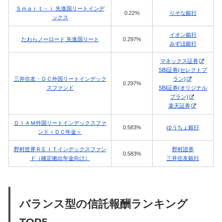
Ｓｍａｒｔ－ｉ 先進国リートインデ
0.22%
りそな銀行
ックス
イオン銀行
たわらノーロード 先進国リート
0.297%
みずほ銀行
マネックス証券
SBI証券(セレクトプ
三井住友・ＤＣ外国リートインデック
ラン)
0.297%
スファンド
SBI証券(オリジナル
プラン)
楽天証券
ＤＩＡＭ外国リートインデックスファ
0.583%
ゆうちょ銀行
ンド＜ＤＣ年金＞
野村世界ＲＥＩＴインデックスファン
野村證券
0.583%
ド（確定拠出年金向け）
三井住友銀行
バランス型の信託報酬ランキング