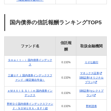
国内債券の信託報酬ランキングTOP5
信託報
ファンド名
取扱金融機関
酬
Ｓｍａｒｔ－ｉ 国内債券インデック
0.132%
りそな銀行
ス
マネックス証券
三菱ＵＦＪ 国内債券インデックスフ
0.132%
SBI証券(オリジナル
ァンド（確定拠出年金）
プラン)
ｅＭＡＸＩＳ Ｓｌｉｍ 国内債券イン
SBI証券(セレクトプ
0.132%
デックス
ラン)
野村ＤＣ国内債券インデックスファン
0.132%
野村證券
ド・ＮＯＭＵＲＡ－ＢＰＩ総