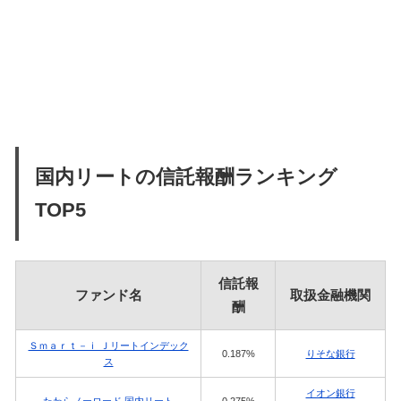
国内リートの信託報酬ランキング
TOP5
信託報
ファンド名
取扱金融機関
酬
Ｓｍａｒｔ－ｉ Ｊリートインデック
0.187%
りそな銀行
ス
イオン銀行
たわらノーロード 国内リート
0.275%