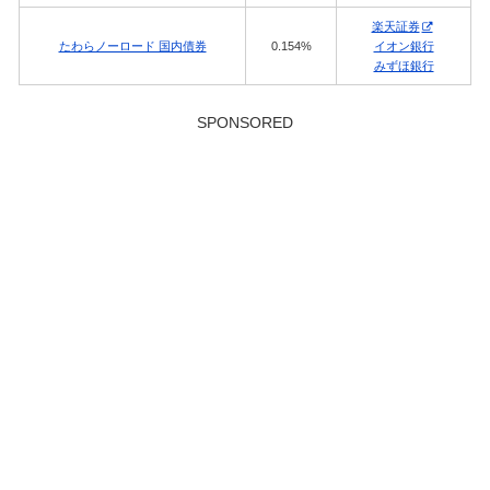
楽天証券
たわらノーロード 国内債券
0.154%
イオン銀行
みずほ銀行
SPONSORED