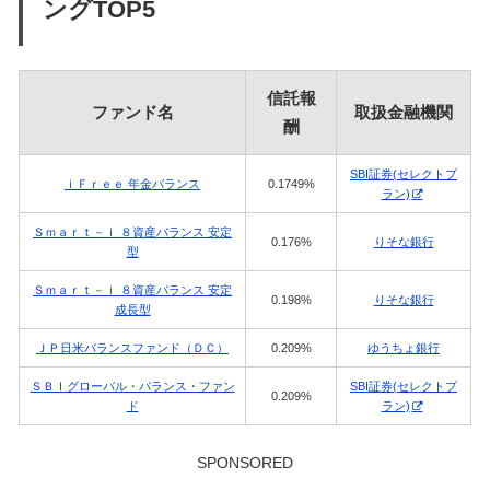
ングTOP5
信託報
ファンド名
取扱金融機関
酬
SBI証券(セレクトプ
ｉＦｒｅｅ 年金バランス
0.1749%
ラン)
Ｓｍａｒｔ－ｉ ８資産バランス 安定
0.176%
りそな銀行
型
Ｓｍａｒｔ－ｉ ８資産バランス 安定
0.198%
りそな銀行
成長型
ＪＰ日米バランスファンド（ＤＣ）
0.209%
ゆうちょ銀行
ＳＢＩグローバル・バランス・ファン
SBI証券(セレクトプ
0.209%
ド
ラン)
SPONSORED