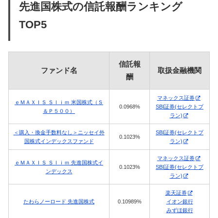
先進国株式の信託報酬ランキング
TOP5
信託報
ファンド名
取扱金融機関
酬
マネックス証券
ｅＭＡＸＩＳ Ｓｌｉｍ 米国株式（Ｓ
0.0968%
SBI証券(セレクトプ
＆Ｐ５００）
ラン)
＜購入・換金手数料なし＞ニッセイ外
SBI証券(セレクトプ
0.1023%
国株式インデックスファンド
ラン)
マネックス証券
ｅＭＡＸＩＳ Ｓｌｉｍ 先進国株式イ
0.1023%
SBI証券(セレクトプ
ンデックス
ラン)
楽天証券
たわらノーロード 先進国株式
0.10989%
イオン銀行
みずほ銀行