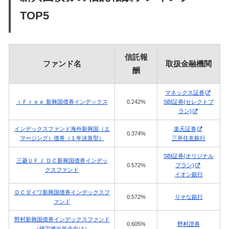
TOP5
信託報
ファンド名
取扱金融機関
酬
マネックス証券
ｉＦｒｅｅ 新興国債券インデックス
0.242%
SBI証券(セレクトプ
ラン)
インデックスファンド海外新興国（エ
楽天証券
0.374%
マージング）債券（１年決算型）
三井住友銀行
SBI証券(オリジナル
三菱ＵＦＪ ＤＣ新興国債券インデッ
0.572%
プラン)
クスファンド
イオン銀行
ＤＣダイワ新興国債券インデックスフ
0.572%
りそな銀行
ァンド
野村新興国債券インデックスファンド
0.605%
野村證券
（確定拠出年金向け）