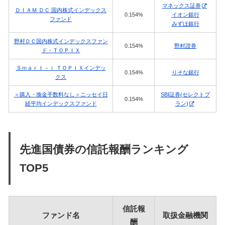
マネックス証券
ＤＩＡＭ ＤＣ 国内株式インデックス
0.154%
イオン銀行
ファンド
みずほ銀行
野村ＤＣ国内株式インデックスファン
0.154%
野村證券
ド・ＴＯＰＩＸ
Ｓｍａｒｔ－ｉ ＴＯＰＩＸインデッ
0.154%
りそな銀行
クス
＜購入・換金手数料なし＞ニッセイ日
SBI証券(セレクトプ
0.154%
経平均インデックスファンド
ラン)
先進国債券の信託報酬ランキング
TOP5
信託報
ファンド名
取扱金融機関
酬